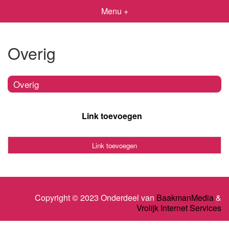
Menu +
Overig
Overig
Link toevoegen
Link toevoegen
Copyright © 2023 Onderdeel van
BaakmanMedia
&
Vrolijk Internet Services